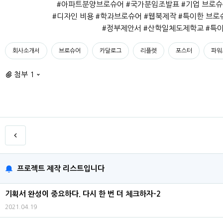
#아파트분양브로슈어 #국가분임조발표 #기업 브로
#디자인 비용 #학과브로슈어 #웹북제작 #특이한 브로
#정부제안서 #산학일체도제학교 #특이
회사소개서
브로슈어
카달로그
리플렛
포스터
파워
첨부 1
프로젝트 제작 리스트입니다
기획서 완성이 중요하다. 다시 한 번 더 체크하자-2
2021.04.19