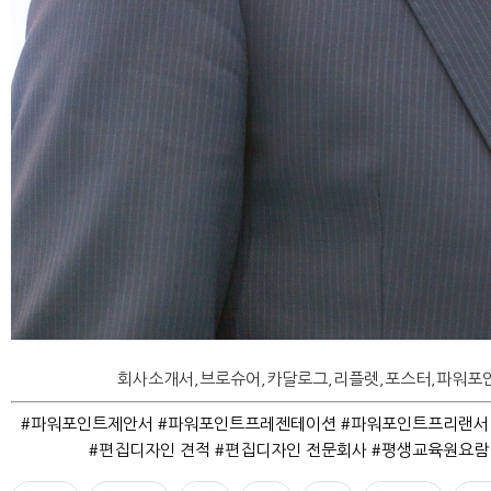
회사소개서,브로슈어,카달로그,리플렛,포스터,파워포인
#파워포인트제안서 #파워포인트프레젠테이션 #파워포인트프리랜서
#편집디자인 견적 #편집디자인 전문회사 #평생교육원요람