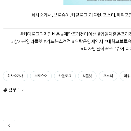
회사소개서,브로슈어,카달로그,리플렛,포스터,파워포인
#카다로그디자인비용 #제안프리젠테이션 #입찰제출용프리젠
#상가분양리플렛 #카드뉴스견적 #위탁운영제안서 #대학교브로슈어 
#디자인견적 #브로슈어 디
회사소개서
브로슈어
카달로그
리플렛
포스터
파워
첨부 1