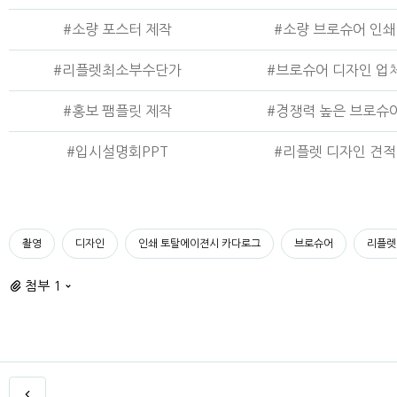
#소량 포스터 제작
#소량 브로슈어 인쇄
#리플렛최소부수단가
#브로슈어 디자인 업
#홍보 팸플릿 제작
#경쟁력 높은 브로슈
#입시설명회PPT
#리플렛 디자인 견적
촬영
디자인
인쇄 토탈에이젼시 카다로그
브로슈어
리플렛
첨부 1