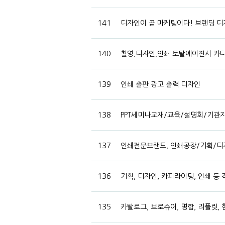
141
디자인이 곧 마케팅이다! 브랜딩 디
140
촬영,디자인,인쇄 토탈에이젼시 카다로
139
인쇄 출판 광고 출력 디자인
138
PPT세미나교재/교육/설명회/기관
137
인쇄전문브랜드, 인쇄공장/기획/디
136
기획, 디자인, 카피라이팅, 인쇄 등
135
카탈로그, 브로슈어, 명함, 리플릿,