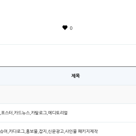
0
제목
,포스터,카드뉴스,카탈로그,에디토리얼
슈어,카다로그,홍보물,잡지,신문광고,사인물 패키지제작