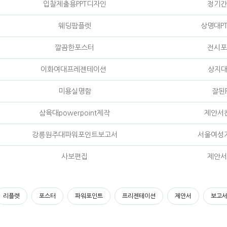
입찰제출용PPT디자인
정기간
웨딩팜플렛
상명대P
깔끔한포스터
전시포
이화여대프레젠테이션
상지대
미용실명함
잘된P
삼육대powerpoint제작
제안서
강릉원주대파워포인트보고서
서울여성
사보편집
제안서
리플렛
포스터
파워포인트
프리젠테이션
제안서
보고