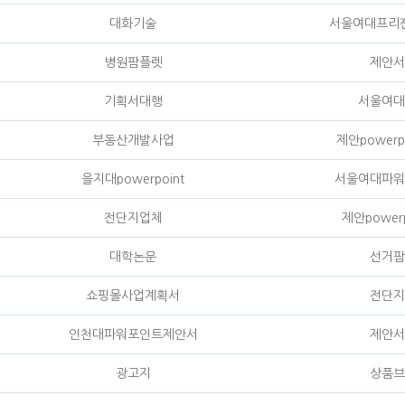
대화기술
서울여대프리
병원팜플렛
제안서
기획서대행
서울여대
부동산개발사업
제안powerp
을지대powerpoint
서울여대파워
전단지업체
제안power
대학논문
선거팜
쇼핑몰사업계획서
전단지
인천대파워포인트제안서
제안서
광고지
상품브