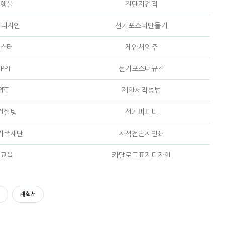
행물
전단지견적
T디자인
선거포스터만들기
스터
제안서외주
PPT
선거포스터규격
PT
제안서작성법
컨설팅
선거피피티
가족재단
자석전단지인쇄
교육
카달로그표지디자인
서
계획서