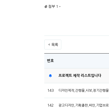
첨부 1
목록
번호
프로젝트 제작 리스트입니다
143
디자인제작,간행물,사보,정기간행물
142
광고디자인,기획출판,싸인,기업브로