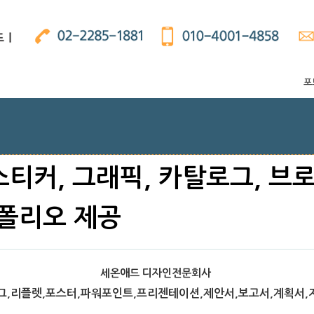
포
스티커, 그래픽, 카탈로그, 브
폴리오 제공
세온애드 디자인전문회사
,리플렛,포스터,파워포인트,프리젠테이션,제안서,보고서,계획서,지