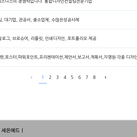
 비즈니스의 경쟁력입니다. 통합디자인컨설팅전문기업
설팅, 대기업, 관공서, 중소업체, 수많은성공사례
카탈로그, 브로슈어, 리플릿, 인쇄디자인, 포트폴리오 제공
렛,포스터,파워포인트,프리젠테이션,제안서,보고서,계획서,지명원 각종 디자인
1
2
3
4
5
6
7
8