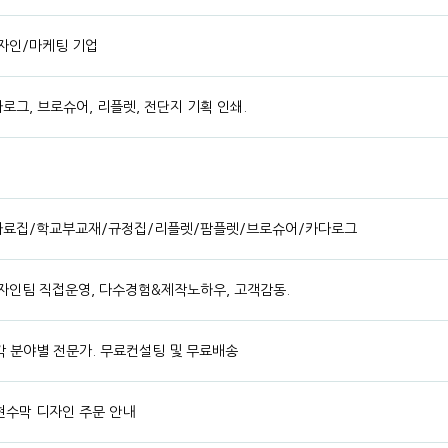
자인/마케팅 기업
그, 브로슈어, 리플렛, 전단지 기획 인쇄.
자료집/학교부교재/규정집/리플렛/팜플렛/브로슈어/카다로그
자인팀 직접운영, 다수경험&제작노하우, 고객감동.
 각 분야별 전문가. 무료컨설팅 및 무료배송
 현수막 디자인 주문 안내