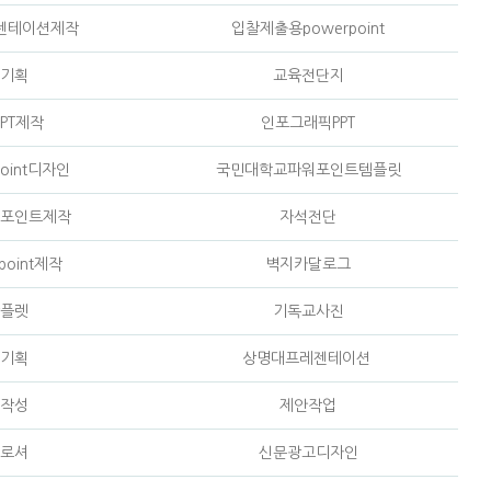
젠테이션제작
입찰제출용powerpoint
기획
교육전단지
PT제작
인포그래픽PPT
oint디자인
국민대학교파워포인트템플릿
포인트제작
자석전단
point제작
벽지카달로그
플렛
기독교사진
기획
상명대프레젠테이션
작성
제안작업
로셔
신문광고디자인