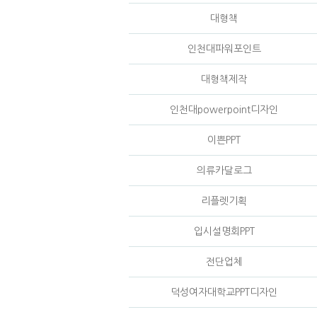
대형책
인천대파워포인트
대형책제작
인천대powerpoint디자인
이쁜PPT
의류카달로그
리플렛기획
입시설명회PPT
전단업체
덕성여자대학교PPT디자인