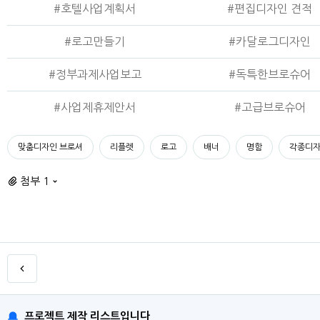
#호텔사업계획서
#편집디자인 견적
#로고만들기
#카달로그디자인
#정부과제사업보고
#독특한브로슈어
#사업제휴제안서
#고급브로슈어
맞춤디자인 브로셔
리플렛
로고
배너
명함
각종디자
첨부 1
프로젝트 제작 리스트입니다