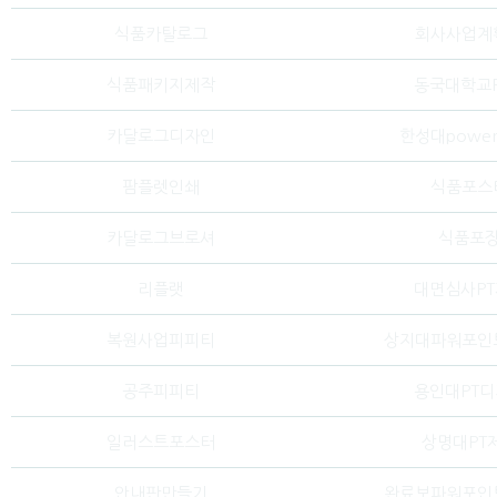
식품카탈로그
회사사업계
식품패키지제작
동국대학교P
카달로그디자인
한성대powerp
팜플렛인쇄
식품포스
카달로그브로셔
식품포
리플랫
대면심사P
복원사업피피티
상지대파워포인
공주피피티
용인대PT
일러스트포스터
상명대PT
안내판만들기
완료보파워포인