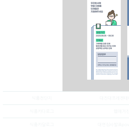
식품전단지
대진대프레젠테
식품카다로그
웹매거
식품카달로그
대면심사발표powe