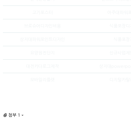
고기포스터
아주대파워
브로슈어디자인비용
식품포장디
상지대파워포인트디자인
식품포장
요양원전단지
신규사업제
대전카다로그제작
상지대powerpo
모바일리플렛
디지털카탈
첨부 1