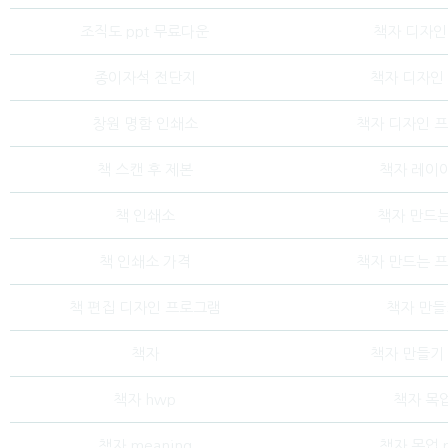
조직도 ppt 무료다운
책자 디자인 
종이자석 전단지
책자 디자인
창원 명함 인쇄소
책자 디자인 
책 스캔 후 제본
책자 레이
책 인쇄소
책자 만드는
책 인쇄소 가격
책자 만드는 
책 편집 디자인 프로그램
책자 만들
책자
책자 만들기
책자 hwp
책자 목
책자 meaning
책자 목업 p