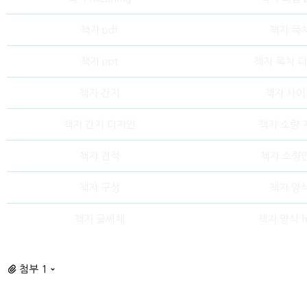
책자 pdf
책자 목
책자 ppt
책자 목차 
책자 간지
책자 사이
책자 간지 디자인
책자 소량 
책자 견적
책자 소량
책자 구성
책자 양
책자 글씨체
책자 양식 
첨부 1